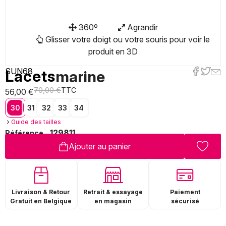
360º
Agrandir
Glisser votre doigt ou votre souris pour voir le
produit en 3D
SUN68
Lacets
marine
70,00 €
TTC
56,00 €
30
31
32
33
34
Guide des tailles
129811
Référence
Ajouter au panier
Livraison & Retour
Paiement
Retrait & essayage
Gratuit en Belgique
sécurisé
en magasin