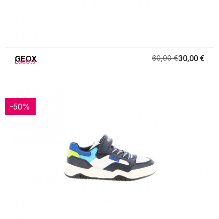
GEOX
60,00 €
30,00 €
Lacets
-50%
-50%