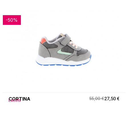
-50%
-50%
CORTINA
55,00 €
27,50 €
Lacets