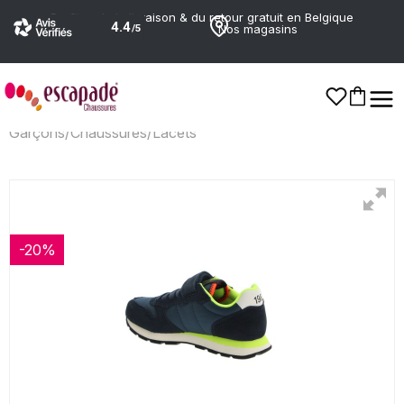
Profitez de la livraison & du retour gratuit en Belgique
Nos magasins
Garçons
/
Chaussures
/
Lacets
-20%