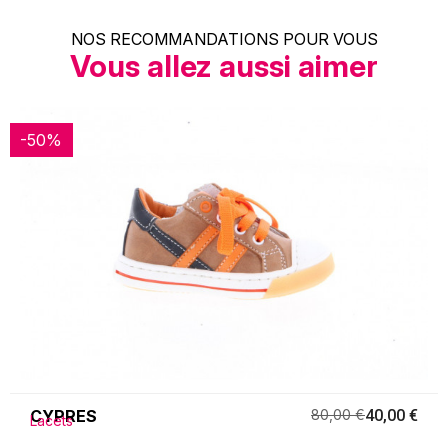
NOS RECOMMANDATIONS POUR VOUS
Vous allez aussi aimer
-50%
-50%
CYPRES
80,00 €
40,00 €
Lacets