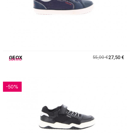
GEOX
55,00 €
27,50 €
Lacets
-50%
-50%