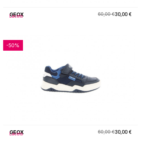
GEOX
60,00 €
30,00 €
Lacets
-50%
-50%
GEOX
60,00 €
30,00 €
Lacets