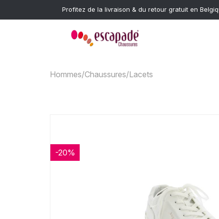
Profitez de la livraison & du retour gratuit en Belgi
Hommes
/
Chaussures
/
Lacets
-20%