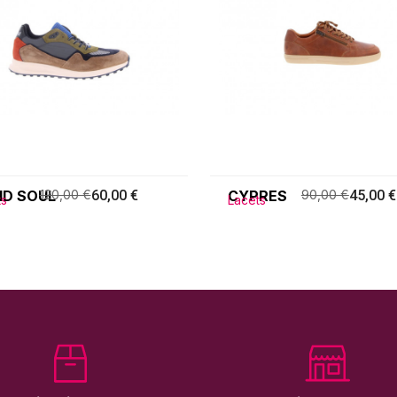
ID SOUL
120,00 €
60,00 €
CYPRES
90,00 €
45,00 €
ts
Lacets