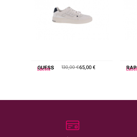
GUESS
130,00 €
65,00 €
RAP
Lacets
Lace