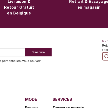
Livraison &
Retrait & Essayag
Retour Gratuit
en magasin
en Belgique
Sui
Rej
: ac
S'inscrire
es personnelles, vous pouvez
MODE
SERVICES
Femmes
Trouver un magasin