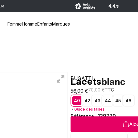
que
Femme
Homme
Enfants
Marques
BUGATTI
Lacets
blanc
70,00 €
TTC
56,00 €
40
42
43
44
45
46
Guide des tailles
129770
Référence
Ajou