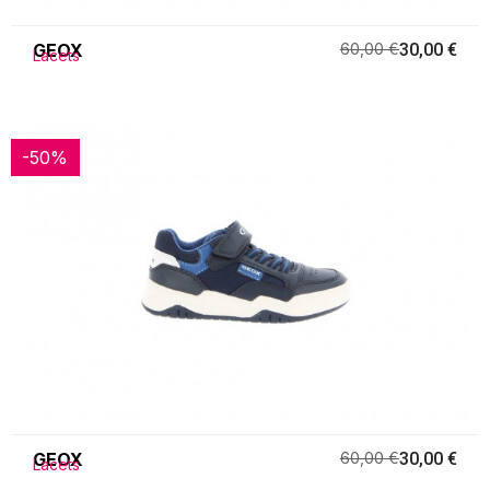
GEOX
60,00 €
30,00 €
Lacets
-50%
-50%
GEOX
60,00 €
30,00 €
Lacets