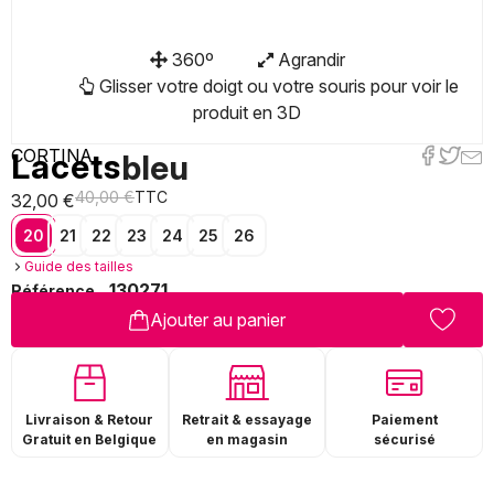
360º
Agrandir
Glisser votre doigt ou votre souris pour voir le
produit en 3D
CORTINA
Lacets
bleu
40,00 €
TTC
32,00 €
20
21
22
23
24
25
26
Guide des tailles
130271
Référence
Ajouter au panier
Livraison & Retour
Paiement
Retrait & essayage
Gratuit en Belgique
sécurisé
en magasin