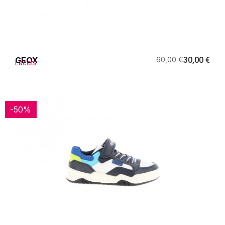
GEOX
60,00 €
30,00 €
Lacets
-50%
-50%