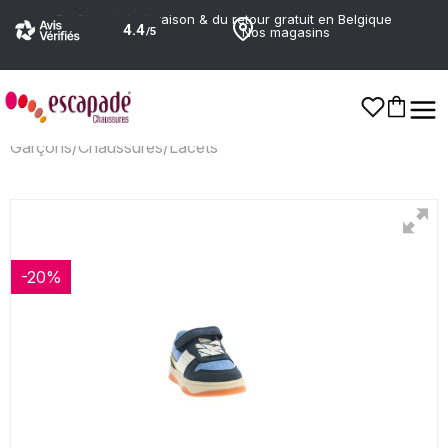
Profitez de la livraison & du retour gratuit en Belgique
Nos magasins
Garçons
/
Chaussures
/
Lacets
-20%