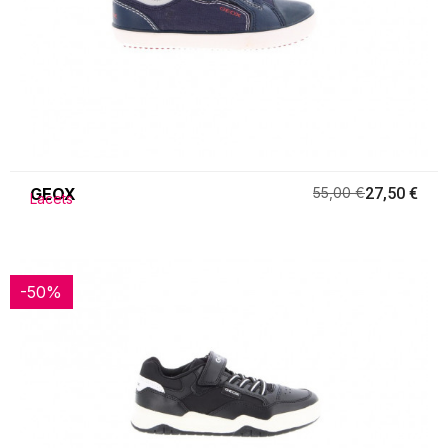
GEOX
55,00 €
27,50 €
Lacets
-50%
-50%