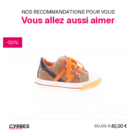
NOS RECOMMANDATIONS POUR VOUS
Vous allez aussi aimer
-50%
-50%
CYPRES
80,00 €
40,00 €
Lacets