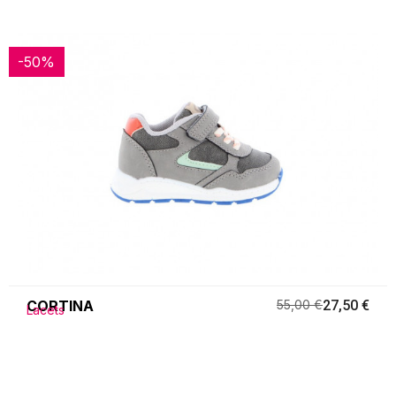
-50%
-50%
CORTINA
55,00 €
27,50 €
Lacets