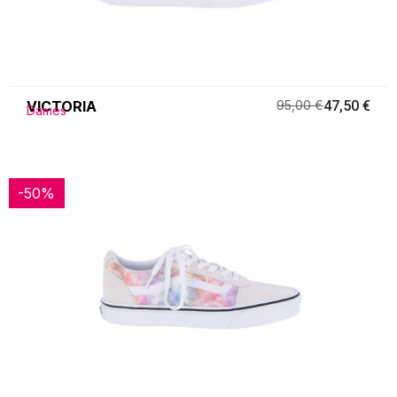
VICTORIA
95,00 €
47,50 €
Dames
-50%
-50%