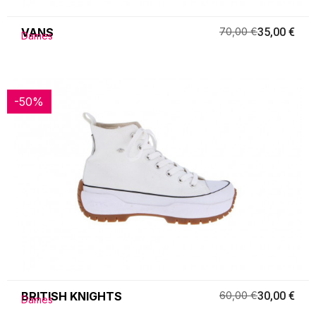
VANS
70,00 €
35,00 €
Dames
-50%
-50%
BRITISH KNIGHTS
60,00 €
30,00 €
Dames