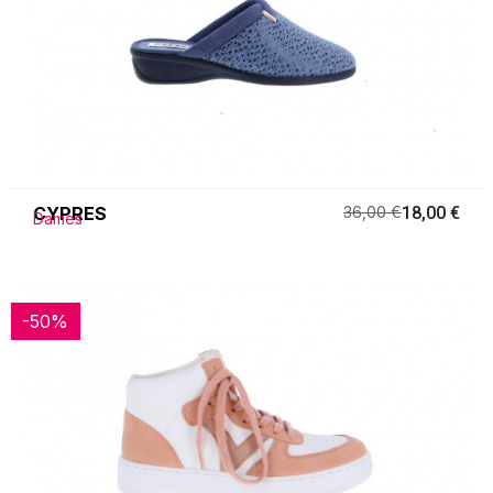
CYPRES
36,00 €
18,00 €
Dames
-50%
-50%