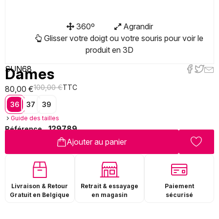
360º
Agrandir
Glisser votre doigt ou votre souris pour voir le
produit en 3D
SUN68
Dames
100,00 €
TTC
80,00 €
36
37
39
Guide des tailles
129789
Référence
Ajouter au panier
Livraison & Retour
Paiement
Retrait & essayage
Gratuit en Belgique
sécurisé
en magasin