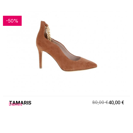
-50%
-50%
TAMARIS
80,00 €
40,00 €
Dames