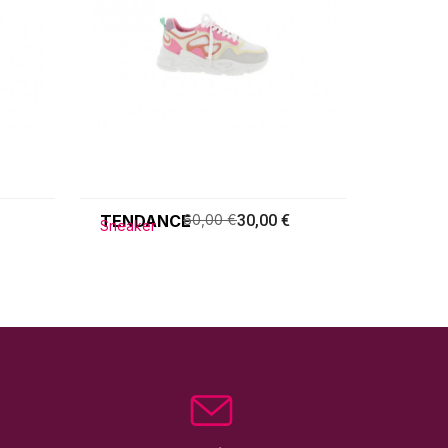
TENDANCE
60,00 €
30,00 €
Sneaker