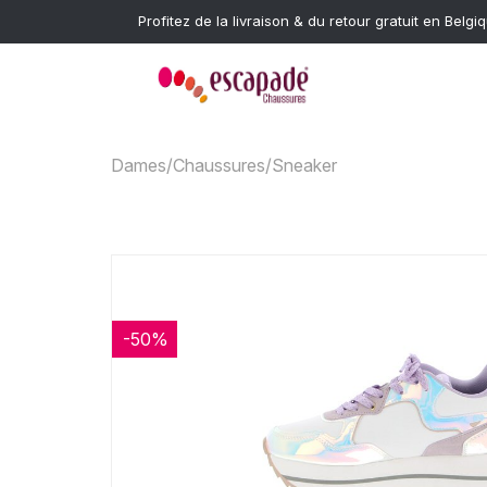
Profitez de la livraison & du retour gratuit en Belgi
Dames
/
Chaussures
/
Sneaker
-50%