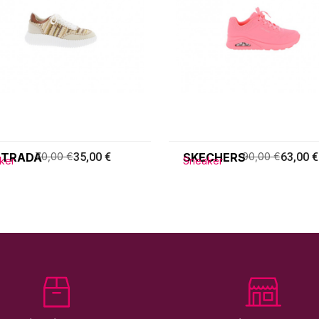
STRADA
70,00 €
35,00 €
SKECHERS
90,00 €
63,00 €
ker
Sneaker