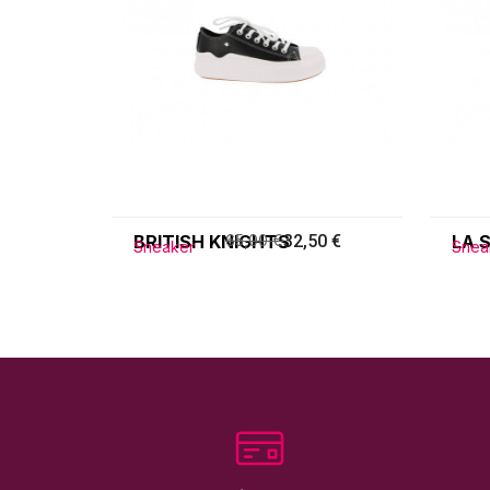
BRITISH KNIGHTS
65,00 €
32,50 €
LA 
Sneaker
Snea