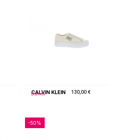
CALVIN KLEIN
130,00 €
Dames
-50%
-50%