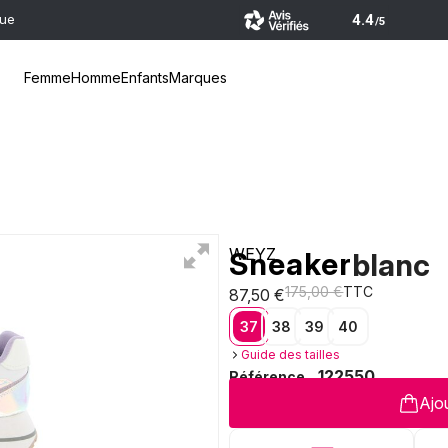
que
Femme
Homme
Enfants
Marques
WEYZ
Sneaker
blanc
175,00 €
TTC
87,50 €
37
38
39
40
Guide des tailles
122550
Référence
Ajou