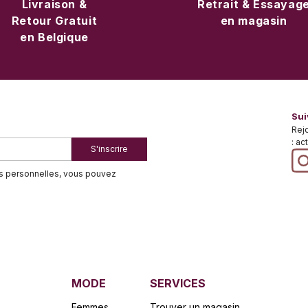
Livraison &
Retrait & Essayag
Retour Gratuit
en magasin
en Belgique
Sui
Rej
: ac
S'inscrire
es personnelles, vous pouvez
MODE
SERVICES
Femmes
Trouver un magasin